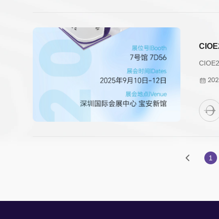
CIO
CIO
202
1