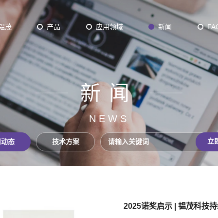
韫茂
产品
应用领域
新闻
FA
新闻
Plasma Batch ALD
D
Thermal Batch ALD
NEWS
axy
12 inch ALD
立
司动态
技术方案
der ALD/CVD
超超低含氧量（<0