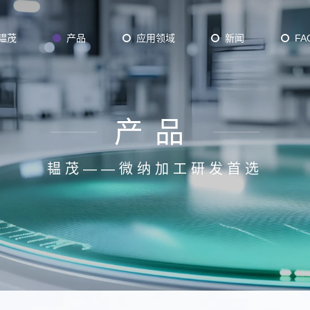
韫茂
产品
应用领域
新闻
FA
产品
Plasma Batch ALD
D
Thermal Batch ALD
韫茂——微纳加工研发首选
axy
12 inch ALD
der ALD/CVD