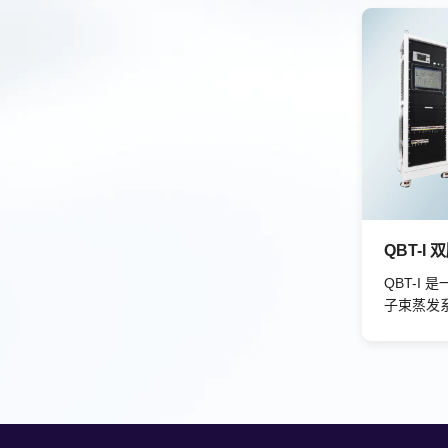
式，减少了
J系列，
件，在诸
QBT-I
子束蒸发
要在低温
冷，可将样
铟柱表面
更换模块
系统为倒装
技术提供