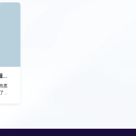
提高
膜等。样品操作包括倾斜和旋转，或Z
样、
轴移动和旋转，从而能够制备三维结
竞
构。
能保
界面
苛的
QBT-I 双腔室高速热蒸发镀铟系统
速热蒸
了兼
艺过
品冷
沉积厚
装芯片
解决