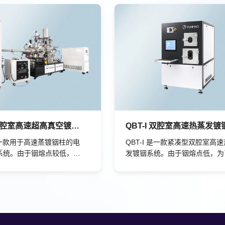
颗粒物的产生。基于QBT-
行可靠性，优化工艺流程、有效
客户可研发出高质量的超导器
效率和产能。预处理腔室具备进
多领域有广泛的应用前景。
离子束刻蚀、氧化等功能。相较
品，整机采用超高真空设计，更
障超导量子芯片约瑟夫森结等对
超高洁净度、参数一致性要求严
精密器件加工场景。
QBT-I 双腔室高速超高真空镀膜系统
 是一款用于高速蒸镀铟柱的电
QBT-I 是一款紧凑型双腔室高
系统。由于铟熔点较低，需
发镀铟系统。由于铟熔点低，为
下沉积，因此该系统配备深
顾铟柱表面平滑与侧壁形貌，工
品冷却至-70℃，以此保证
程中衬底需要低温，系统可将样
的光滑，并且配备快速晶振
却至 -20 ℃。该系统能够连续
，可实现铟的连续沉积。此
度达 10 μm 的铟。此系统为倒
芯片工艺和 3D 堆叠芯片
工艺和 3D 堆叠芯片技术提供了
了解决方案。
方案。