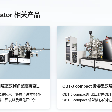
rator 相关产品
QBT-J 四腔室双倾角超高真空镀膜系统
级联技术，集成了进样/预处
QBT-J compact相比四腔体QBT
铣、蒸发以及氧化四个腔
QBT-J compact 机型核心优势
系统全自动运行，操作简
备功能完整且结构高度紧凑，能
维护，并且采用抓取传送方
效节约洁净室占地空间，提升整